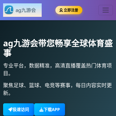
立即注册
ag九游会
带您畅享全球体育盛
事
专业平台，数据精准，
高清直播
覆盖热门体育项
目。
聚焦足球、篮球、电竞等赛事，
每日内容实时更
新
。
极速访问
下载APP