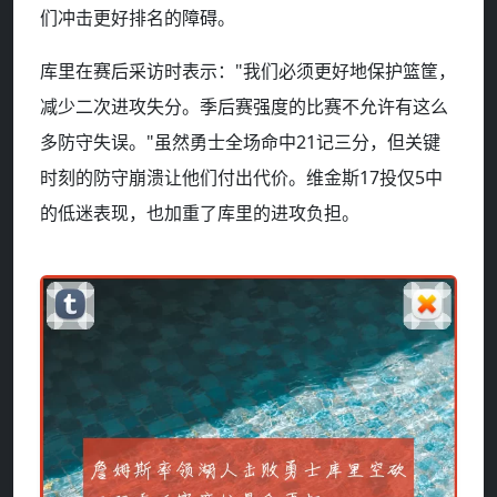
们冲击更好排名的障碍。
库里在赛后采访时表示："我们必须更好地保护篮筐，
减少二次进攻失分。季后赛强度的比赛不允许有这么
多防守失误。"虽然勇士全场命中21记三分，但关键
时刻的防守崩溃让他们付出代价。维金斯17投仅5中
的低迷表现，也加重了库里的进攻负担。