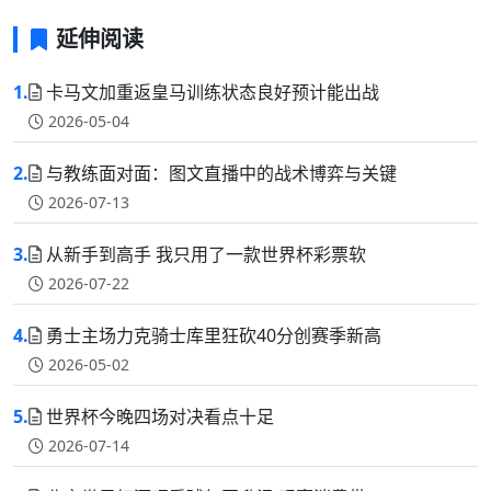
延伸阅读
1.
卡马文加重返皇马训练状态良好预计能出战
2026-05-04
2.
与教练面对面：图文直播中的战术博弈与关键
2026-07-13
3.
从新手到高手 我只用了一款世界杯彩票软
2026-07-22
4.
勇士主场力克骑士库里狂砍40分创赛季新高
2026-05-02
5.
世界杯今晚四场对决看点十足
2026-07-14